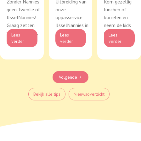
Zonder Nannies
Uitbreiding van
Kom gezellig
geen Twente of
onze
lunchen of
IJsselNannies!
oppasservice
borrelen en
Graag zetten
IJsselNannies in
neem de kids
wij Nanny Me...
de regio
mee!
Lees
Lees
Lees
Deventer e...
verder
verder
verder
Volgende
Bekijk alle tips
Nieuwsoverzicht