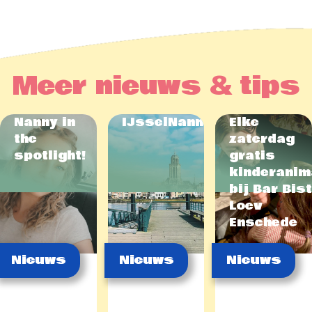
Meer nieuws & tips
Nanny in
IJsselNannies
Elke
the
zaterdag
spotlight!
gratis
kinderanim
bij Bar Bis
Loev
Enschede
Nieuws
Nieuws
Nieuws