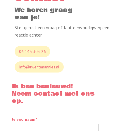
Lees verder
We horen graag
van je!
Stel gerust een vraag of laat eenvoudigweg een
reactie achter.
06 145 303 26
Info@twentenannies.nl
Ik ben benieuwd!
Neem contact met ons
op.
Je voornaam*