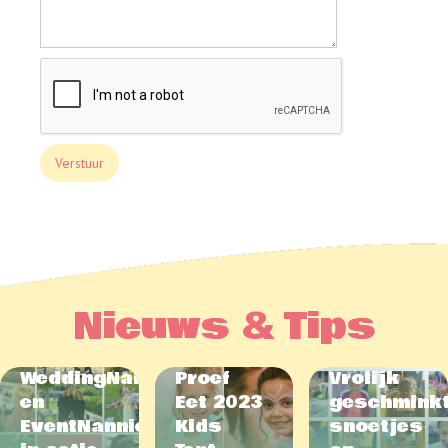
Nieuws & Tips
WeddingNannies
Proef
Vrolijk
en
Eet 2023
geschmink
EventNannies
Kids
snoetjes