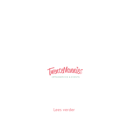
Familie ten
Donkelaar
Familie ten Donkelaar – “Wij zijn heel blij met onze
TwenteNanny. Er was meteen een klik met de
kinderen, ze hebben leuke dingen gedaan en alles is
heel ontspannen verlopen op de eerste oppasdag.
Lees verder