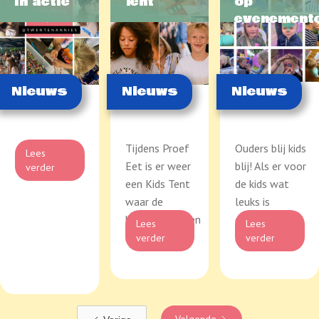
in actie
Tent
op
evenement
Nieuws
Nieuws
Nieuws
Tijdens Proef
Ouders blij kids
Lees
Eet is er weer
blij! Als er voor
verder
een Kids Tent
de kids wat
waar de
leuks is
kinderen kunnen
georganiseerd
Lees
Lees
knu...
...
verder
verder
Volgende