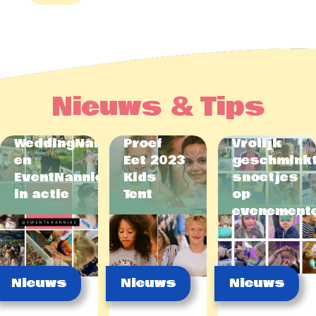
Nieuws & Tips
WeddingNannies
Proef
Vrolijk
en
Eet 2023
geschmink
EventNannies
Kids
snoetjes
in actie
Tent
op
evenement
Nieuws
Nieuws
Nieuws