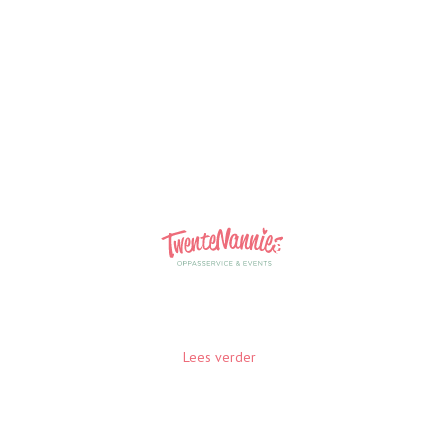
Familie Rombout
‍Familie Rombout – “Het is zaterdag heel goed gegaan
met onze zoon Wessel en nanny Anne-Claire. Ze heeft
het echt super gedaan dus daar waren we heel erg blij
mee.
Lees verder