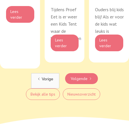
Tijdens Proef
Ouders blij kids
Lees
Eet is er weer
blij! Als er voor
verder
een Kids Tent
de kids wat
waar de
leuks is
kinderen kunnen
georganiseerd
Lees
Lees
knu...
...
verder
verder
Volgende
Vorige
Bekijk alle tips
Nieuwsoverzicht