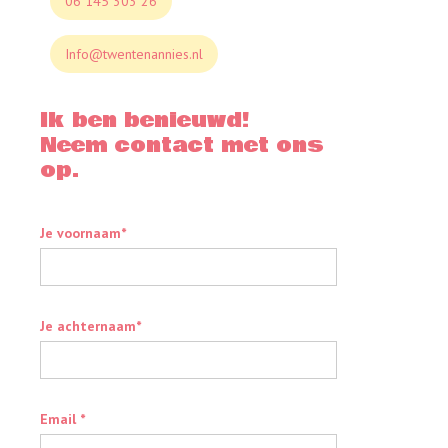
06 145 303 26
Info@twentenannies.nl
Ik ben benieuwd!
Neem contact met ons
op.
Je voornaam*
Je achternaam*
Email *