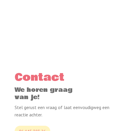
Familie Rietbroek bruiloft:
de Nannies hebben het heel
goed gedaan tijdens onze
bruiloft, we hebben een
super dag gehad!
Contact
Lees verder
We horen graag
van je!
Stel gerust een vraag of laat eenvoudigweg een
reactie achter.