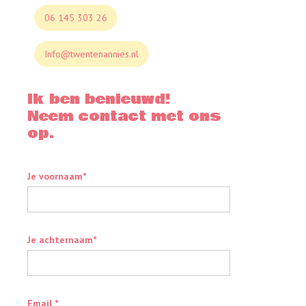
06 145 303 26
Info@twentenannies.nl
Ik ben benieuwd!
Neem contact met ons
op.
Je voornaam*
Je achternaam*
Email *