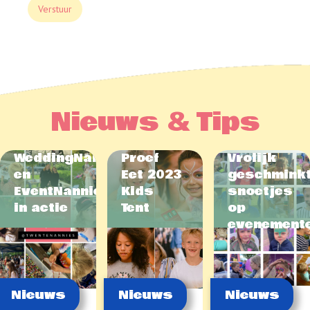
Nieuws & Tips
WeddingNannies
Proef
Vrolijk
en
Eet 2023
geschmink
EventNannies
Kids
snoetjes
in actie
Tent
op
evenement
Nieuws
Nieuws
Nieuws