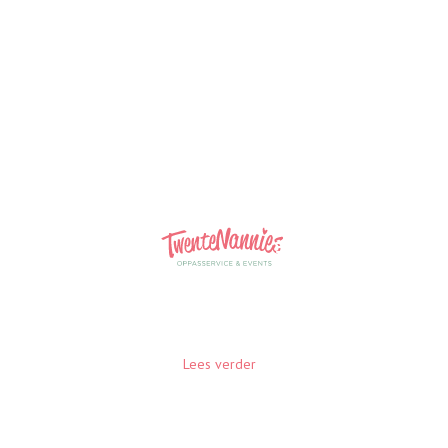
Familie Rietbroek
Bruiloft
Familie Rietbroek bruiloft: de Nannies hebben het
heel goed gedaan tijdens onze bruiloft, we hebben een
super dag gehad!
Lees verder