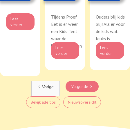
Tijdens Proef
Ouders blij kids
Lees
Eet is er weer
blij! Als er voor
verder
een Kids Tent
de kids wat
waar de
leuks is
kinderen kunnen
georganiseerd
Lees
Lees
knu...
...
verder
verder
Volgende
Vorige
Bekijk alle tips
Nieuwsoverzicht