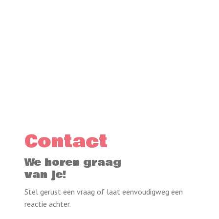
Henriette Gerritsen
Bedrijfsfeest: Leuke
ervaring met de
Twentenannies tijdens ons
bedrijfsfeest. Schminken,
Contact
knutselen en bij de
springkussens helpen!
We horen graag
van je!
Lees verder
Stel gerust een vraag of laat eenvoudigweg een
reactie achter.